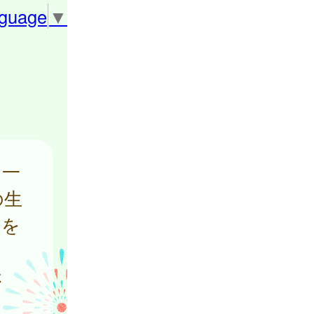
nguage
▼
と一
の生
進を
さ