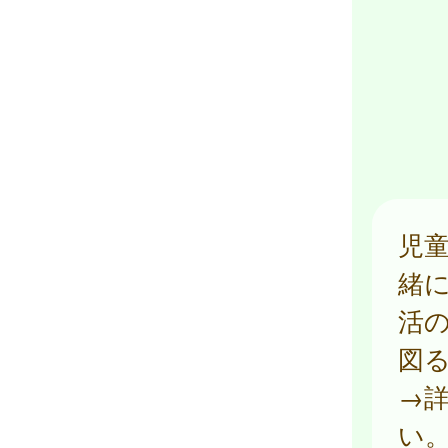
児
緒
活
図
→
い