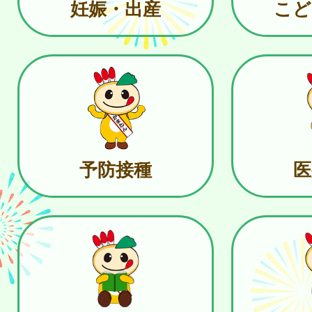
妊娠・出産
こど
予防接種
医