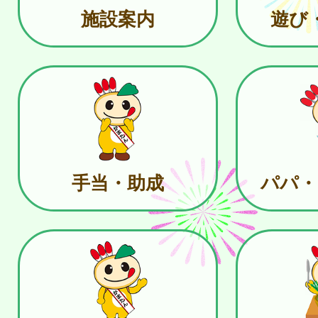
施設案内
遊び
手当・助成
パパ・