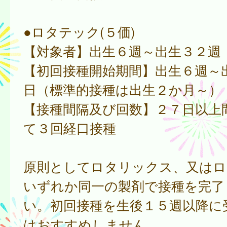
●ロタテック(５価)
【対象者】出生６週～出生３２週
【初回接種開始期間】出生６週～
日（標準的接種は出生２か月～）
【接種間隔及び回数】２７日以上
て３回経口接種
原則としてロタリックス、又はロ
いずれか同一の製剤で接種を完了
い。初回接種を生後１５週以降に
はおすすめしません。