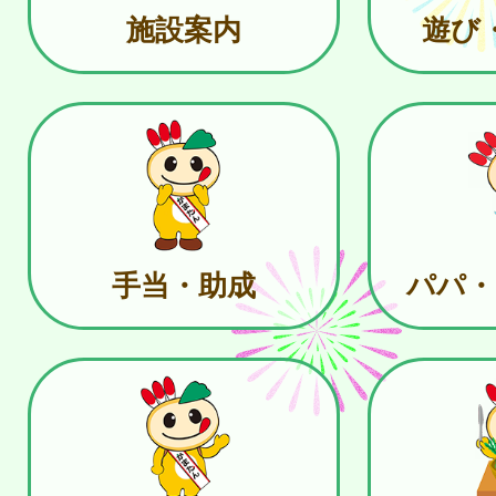
施設案内
遊び
手当・助成
パパ・