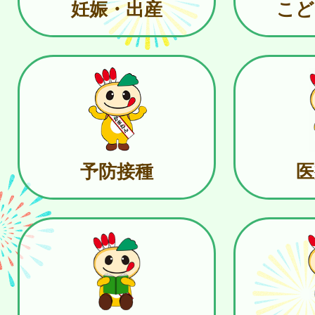
妊娠・出産
こど
予防接種
医