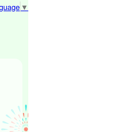
nguage
▼