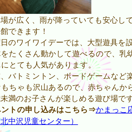
車場が広く、雨が降っていても安心し
来館できます！
曜日のワイワイデーでは、大型遊具を
体をたくさん動かして遊べるので、乳
んにとても人気があります。
球、バトミントン、ボードゲームなど
おもちゃも沢山あるので、赤ちゃんか
歳未満のお子さんが楽しめる遊び場で
ベントの申し込みはこちら⇒
かまっこ
（北中沢児童センター）