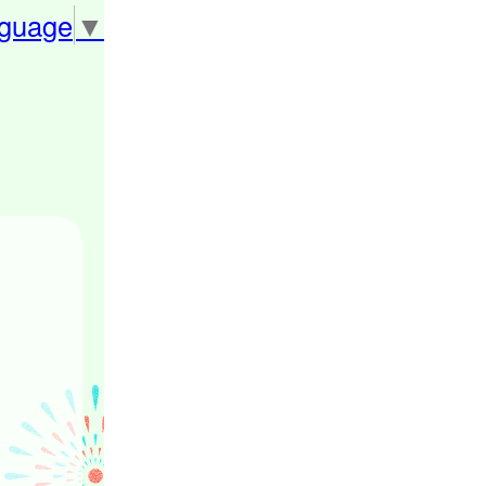
nguage
▼