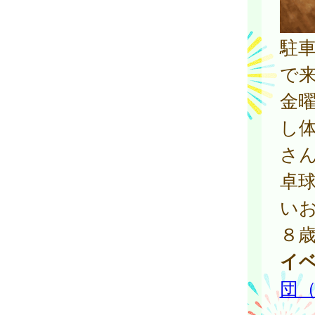
駐
で
金
し
さ
卓
い
８
イ
団