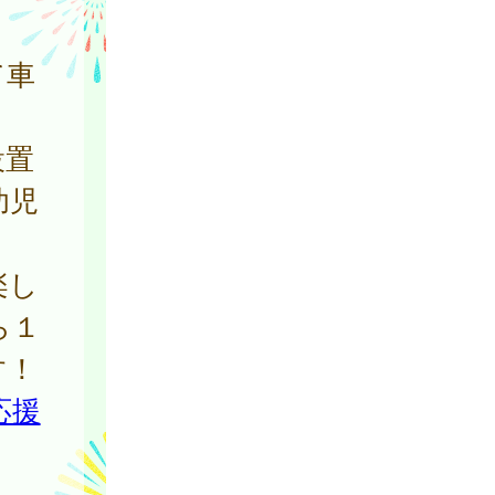
て車
設置
幼児
楽し
ら１
す！
応援