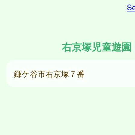
Se
右京塚児童遊園
鎌ケ谷市右京塚７番