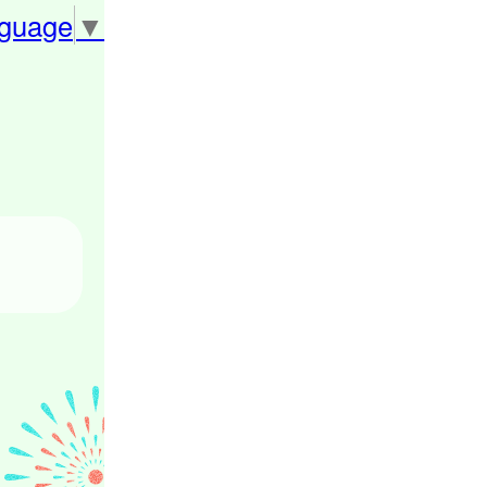
nguage
▼