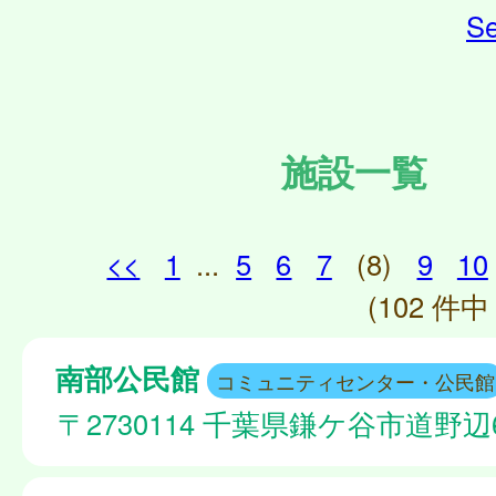
Se
施設一覧
<<
1
...
5
6
7
(8)
9
10
(102 件中 
南部公民館
コミュニティセンター・公民館
〒2730114 千葉県鎌ケ谷市道野辺